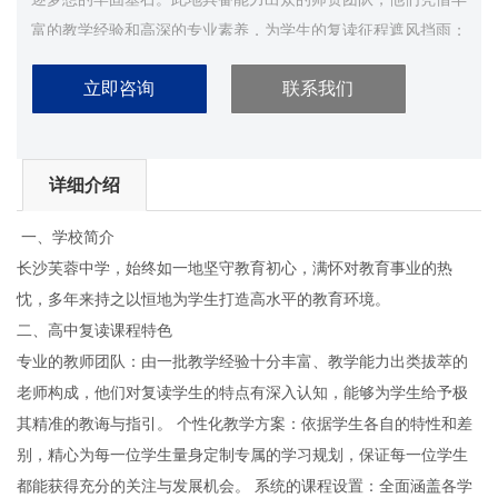
富的教学经验和高深的专业素养，为学生的复读征程遮风挡雨；
精心谋划的教学体系，全方位涵盖知识重点，合理引领学生进
立即咨询
联系我们
步；完备的管理模式，保证学习环境的井然有序和高效利用；浓
郁的学习氛围，鼓舞着每一位学生勇往直前。选择长沙市芙蓉中
学的复读课程，就是选定为自己的未来赋予无尽可能，让我们一
详细介绍
同在此重塑自身，朝着理想的大学阔步前行。...
一、学校简介
长沙芙蓉中学，始终如一地坚守教育初心，满怀对教育事业的热
忱，多年来持之以恒地为学生打造高水平的教育环境。
二、高中复读课程特色
专业的教师团队：由一批教学经验十分丰富、教学能力出类拔萃的
老师构成，他们对复读学生的特点有深入认知，能够为学生给予极
其精准的教诲与指引。 个性化教学方案：依据学生各自的特性和差
别，精心为每一位学生量身定制专属的学习规划，保证每一位学生
都能获得充分的关注与发展机会。 系统的课程设置：全面涵盖各学