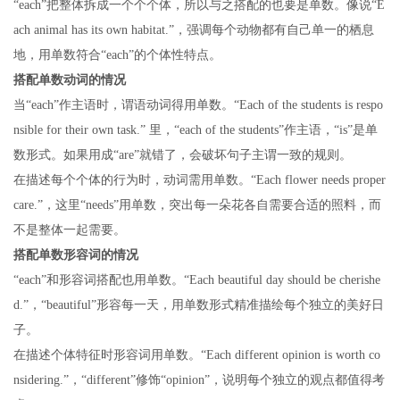
“each”把整体拆成一个个个体，所以与之搭配的也要是单数。像说“E
ach animal has its own habitat.”，强调每个动物都有自己单一的栖息
地，用单数符合“each”的个体性特点。
搭配单数动词的情况
当“each”作主语时，谓语动词得用单数。“Each of the students is respo
nsible for their own task.” 里，“each of the students”作主语，“is”是单
数形式。如果用成“are”就错了，会破坏句子主谓一致的规则。
在描述每个个体的行为时，动词需用单数。“Each flower needs proper
care.”，这里“needs”用单数，突出每一朵花各自需要合适的照料，而
不是整体一起需要。
搭配单数形容词的情况
“each”和形容词搭配也用单数。“Each beautiful day should be cherishe
d.”，“beautiful”形容每一天，用单数形式精准描绘每个独立的美好日
子。
在描述个体特征时形容词用单数。“Each different opinion is worth co
nsidering.”，“different”修饰“opinion”，说明每个独立的观点都值得考