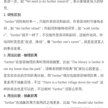
更进一步。如 “We need to do further research”，表示要做更深入的研
究。
2. 词性区别
“farther”词性相对单一，只能作形容词和副词。作形容词时可修饰名
词，如 “the farther island”；作副词则修饰动词等，如 “walk farthe
r”。“further”就不一样了，不仅能作形容词和副词，还能作动词。作
动词时意思是“促进、推动”，像 “further one's career”，就是促进某人
的事业发展。
3. 用法比较 - 物理距离
“farther”在形容物理距离时用得很频繁。比如 “The library is farther fr
om my home than the park”，清晰表明图书馆离“我”家比公园更远，
是实实在在的空间距离比较。而“further”偶尔也能形容物理距离，但
更多用于抽象语境，不过 “There is a further village down the road” 这
样的表达也是可以的，不过相对 “farther” 没那么常用。
4. 用法比较 - 抽象距离
“further”在抽象距离方面用武之地更多。比如 “We should take further