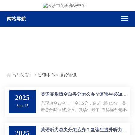
网站导航
当前位置：
>
资讯中心
>
复读资讯
英语完形填空总丢分怎么办？复读生必知解题技巧
2025
完形填空20空，一空1.5分，错6个就扣9分，英
Sep-15
语总分瞬间被拉低。复读生最怕“看得懂却选不
对”，其实症结不在词汇量，而在解题顺序。掌
握下面三步，十天即可把错误率砍半。...
英语听力总失分怎么办？复读生提升听力水平的方法
2025