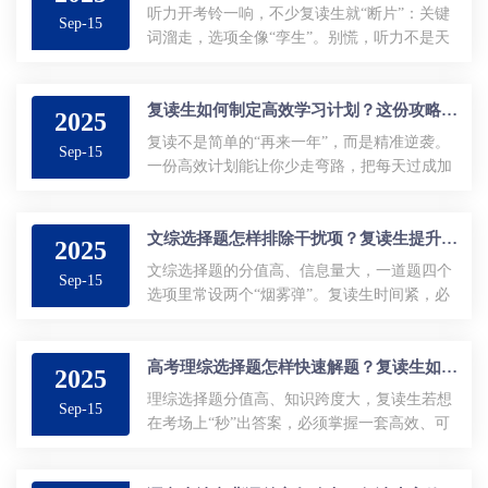
听力开考铃一响，不少复读生就“断片”：关键
Sep-15
词溜走，选项全像“孪生”。别慌，听力不是天
赋题，而是技术活；掌握“精听三件套”，30天
就能让分数止跌回升。...
复读生如何制定高效学习计划？这份攻略请收好
2025
复读不是简单的“再来一年”，而是精准逆袭。
Sep-15
一份高效计划能让你少走弯路，把每天过成加
分题。...
文综选择题怎样排除干扰项？复读生提升正确率的方法有哪些？
2025
文综选择题的分值高、信息量大，一道题四个
Sep-15
选项里常设两个“烟雾弹”。复读生时间紧，必
须练出一眼拆雷的本事。下面三招，帮你把干
扰项逐项“拉黑”，让正确率从“看运气”变成“稳
拿分”。...
高考理综选择题怎样快速解题？复读生如何掌握解题技巧？
2025
理综选择题分值高、知识跨度大，复读生若想
Sep-15
在考场上“秒”出答案，必须掌握一套高效、可
复制的解题技巧。下面分享“三步速解法”，助
你把平均用时从3分钟压到1分钟。...