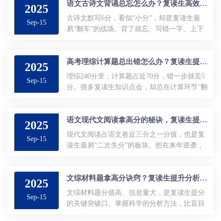
语文古诗文背诵总忘怎么办？复读生高效记忆方法大揭秘
2025
古诗文默写6分，看似“小分”，却是复读生最
Sep-15
易“翻车”的战场。背了就忘、写错一字、上下
句接不上……别再死磕“抄十遍”，掌握三套记
忆杠杆，一周就能把必背64篇刻进长期记
忆。...
高考理综计算题总出错怎么办？复读生提升计算能力的方法
2025
理综240分里，计算题占近70分，错一步就丢5
Sep-15
分。很多复读生知识点会，却总在计算环节“翻
车”。其实，计算不是天赋，而是可训练的技术
活。下面4招，30天让计算失分减半。...
语文现代文阅读拿高分的秘诀，复读生提升理解能力的方法？
2025
现代文阅读占语文卷近三分之一分值，也是复
Sep-15
读生最易“二次失分”的板块。想在来年逆袭，
必须把“读得快、抓得准、答得全”练成肌肉记
忆。下面这三步，每天30分钟，四周见效。...
文综材料题拿高分诀窍？复读生提升分析能力方法
2025
文综材料题分值高、信息量大，是复读生提分
Sep-15
的关键突破口。掌握科学的分析方法，比盲目
刷题更有效。...