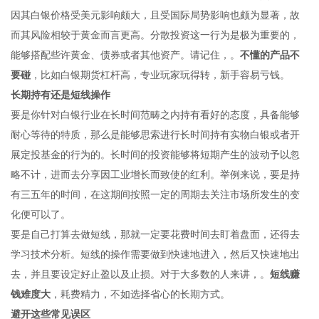
因其白银价格受美元影响颇大，且受国际局势影响也颇为显著，故
而其风险相较于黄金而言更高。分散投资这一行为是极为重要的，
能够搭配些许黄金、债券或者其他资产。请记住，。
不懂的产品不
要碰
，比如白银期货杠杆高，专业玩家玩得转，新手容易亏钱。
长期持有还是短线操作
要是你针对白银行业在长时间范畴之内持有看好的态度，具备能够
耐心等待的特质，那么是能够思索进行长时间持有实物白银或者开
展定投基金的行为的。长时间的投资能够将短期产生的波动予以忽
略不计，进而去分享因工业增长而致使的红利。举例来说，要是持
有三五年的时间，在这期间按照一定的周期去关注市场所发生的变
化便可以了。
要是自己打算去做短线，那就一定要花费时间去盯着盘面，还得去
学习技术分析。短线的操作需要做到快速地进入，然后又快速地出
去，并且要设定好止盈以及止损。对于大多数的人来讲，。
短线赚
钱难度大
，耗费精力，不如选择省心的长期方式。
避开这些常见误区