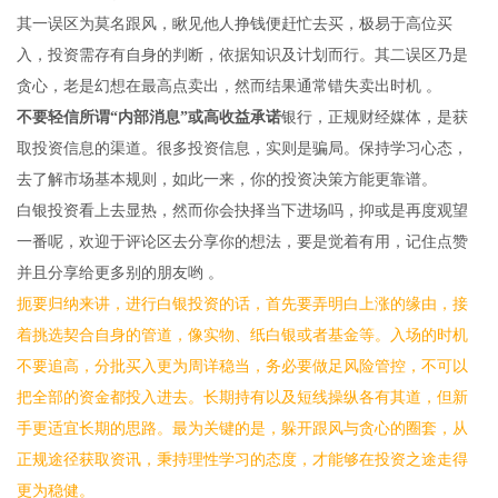
其一误区为莫名跟风，瞅见他人挣钱便赶忙去买，极易于高位买
入，投资需存有自身的判断，依据知识及计划而行。其二误区乃是
贪心，老是幻想在最高点卖出，然而结果通常错失卖出时机 。
不要轻信所谓“内部消息”或高收益承诺
银行，正规财经媒体，是获
取投资信息的渠道。很多投资信息，实则是骗局。保持学习心态，
去了解市场基本规则，如此一来，你的投资决策方能更靠谱。
白银投资看上去显热，然而你会抉择当下进场吗，抑或是再度观望
一番呢，欢迎于评论区去分享你的想法，要是觉着有用，记住点赞
并且分享给更多别的朋友哟 。
扼要归纳来讲，进行白银投资的话，首先要弄明白上涨的缘由，接
着挑选契合自身的管道，像实物、纸白银或者基金等。入场的时机
不要追高，分批买入更为周详稳当，务必要做足风险管控，不可以
把全部的资金都投入进去。长期持有以及短线操纵各有其道，但新
手更适宜长期的思路。最为关键的是，躲开跟风与贪心的圈套，从
正规途径获取资讯，秉持理性学习的态度，才能够在投资之途走得
更为稳健。