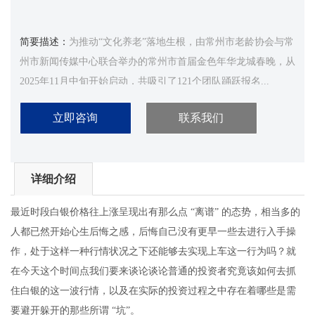
简要描述：
为推动“文化养老”落地生根，由常州市老龄协会与常
州市新闻传媒中心联合举办的常州市首届金色年华龙城春晚，从
2025年11月中旬开始启动，共吸引了121个团队踊跃报名...
立即咨询
联系我们
详细介绍
最近时段白银价格往上涨呈现出有那么点 “离谱” 的态势，相当多的
人都已然开始心生后悔之感，后悔自己没有更早一些去进行入手操
作，处于这样一种行情状况之下还能够去实现上车这一行为吗？就
在今天这个时间点我们要来谈论谈论普通的投资者究竟该如何去抓
住白银的这一波行情，以及在实际的投资过程之中存在着哪些是需
要避开躲开的那些所谓 “坑”。