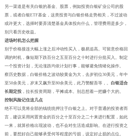
另一渠道是有关白银的基金、股票，例如投资白银矿业公司的股
票，或者白银ETF基金，这类投资与白银价格走势相关，不过波动
或许更大，选择时要弄清楚基金具体投向什么，管理费用是多少，
别只看历史收益。
进场时机怎么把握
别于价格接连大幅上涨之后冲动性买入，极易追高。可留意价格回
调的时机，像短期下跌百分之五至百分之十时进行分批买入。制定
一个投资计划，无论涨跌均依计划行事，能够避免情绪化操作。
察历史数据，白银价格之波动较黄金为大，去岁初位30美元，年中
至50余美元，岁末又飙升至80余美元，此乃警醒吾等，。
白银适合
长期定投
，拉长投资周期，平摊成本。别总想着一把赚个大的。
控制风险记住这几点
绝不可以竟将全部的钱统统押注于白银之上。对于普通的投资者而
言，建议采用闲置资金的百分之十至百分之二十来进行配置，如此
一来，就算价格出现波动，也不会对生活造成影响。在进行投资之
前，要想好自己能够承受何等程度的亏损，设定好止损的点位。