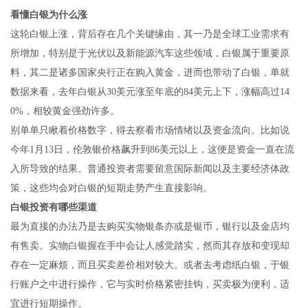
看懂白银为什么涨
这轮白银上涨，背后存在几个关键缘由，其一乃是全球工业需求有
所增加，特别是于光伏以及新能源汽车这些领域，白银属于重要原
料，其二是诸多国家央行正在购入黄金，进而也带动了白银，单就
数据来看，去年白银从30美元涨至年底的84美元上下，涨幅高过14
0%，相较黄金强劲许多。
别单单只瞅着价格数字，得去察看市场情绪以及资金流向。比如说
今年1月13日，伦敦银价格飙升到86美元以上，这便是资金一直在流
入所导致的结果。普通投资者需要留意国际新闻以及主要经济体政
策，这些均会对白银的短期走势产生直接影响。
白银投资有哪些渠道
最为直接的办法乃是去购买实物银条亦或是银币，银行以及金店均
有售卖。实物白银握在手中会让人感觉踏实，然而其存放和变现却
存在一定麻烦，而且买卖差价相对较大。或者去考虑纸白银，于银
行账户之中进行操作，它与实时价格紧密挂钩，买卖极为便利，适
宜进行短期操作。