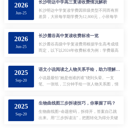
助力学生进步。...
长沙明达中学高三复读收费情况解析
2026
长沙明达中学复读学费因班级类型不同而有所
Jun-25
差异，大班每学期学费为12,800元，小班每学
期学费为19,800元。学校会根据学生的高考成
绩给予相应的学费优惠...
长沙麓谷高中复读收费标准一览
2026
长沙麓谷高级中学复读费用根据学生高考成绩
Jun-25
而定，以下以2024年收费标准为例：学费最高
未16800元每学期，住宿费1500元每学期...
语文小说阅读之人物关系手绘，助力理解故事精髓
2025
小说题最怕“她是他谁的谁”绕到头晕。一支
Sep-20
笔、一张纸，三分钟手绘一张人物关系图，情
节瞬间清晰，答题不再串线。...
生物曲线图三步拆读技巧，你掌握了吗？
2025
生物曲线图=命题密码，拆得开，答案自己跳
Sep-20
出来。用“三步拆读法”，把图转化为得分关键
词，从此不再对着曲线发懵。...