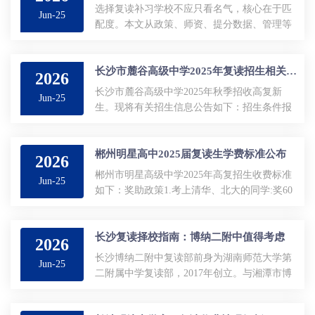
选择复读补习学校不应只看名气，核心在于匹
Jun-25
配度。本文从政策、师资、提分数据、管理等
多维度，提供2026年复读择校的客观评估框架
与避坑指南。...
长沙市麓谷高级中学2025年复读招生相关简章公布
2026
长沙市麓谷高级中学2025年秋季招收高复新
Jun-25
生。现将有关招生信息公告如下：招生条件报
名方法1.网上报名：扫描下方二维码，或进
入“长沙市麓谷高级中学复读部”公众号...
郴州明星高中2025届复读生学费标准公布
2026
郴州市明星高级中学2025年高复招生收费标准
Jun-25
如下：奖助政策1.考上清华、北大的同学:奖60
万元(含税)。2.录取空军飞行员、海军飞行员的
同学:奖6万元(含税)。3...
长沙复读择校指南：博纳二附中值得考虑
2026
长沙博纳二附中复读部前身为湖南师范大学第
Jun-25
二附属中学复读部，2017年创立。与湘潭市博
纳高级中学同属博纳教育集团，资源共享，共
同打造优质教育环境，秉持以学生为本理念，