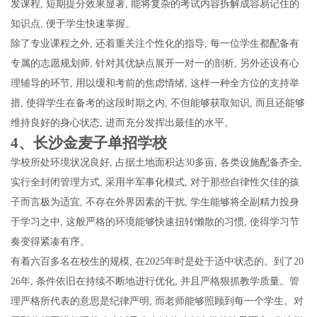
发课程, 短期提分效果显著, 能将复杂的考试内容拆解成容易记住的
知识点, 便于学生快速掌握。
除了专业课程之外, 还着重关注个性化的指导, 每一位学生都配备有
专属的志愿规划师, 针对其优缺点展开一对一的剖析, 另外还设有心
理辅导的环节, 用以缓和考前的焦虑情绪, 这样一种全方位的支持举
措, 使得学生在备考的这段时期之内, 不但能够获取知识, 而且还能够
维持良好的身心状态, 进而充分发挥出最佳的水平。
4、长沙金麦子单招学校
学校所处环境状况良好, 占据土地面积达30多亩, 各类设施配备齐全,
实行全封闭管理方式, 采用半军事化模式, 对于那些自律性欠佳的孩
子而言极为适宜, 不存在外界因素的干扰, 学生能够将全副精力投身
于学习之中, 这般严格的环境能够快速扭转懒散的习惯, 使得学习节
奏变得紧凑有序。
有着六百多名在校生的规模, 在2025年时是处于适中状态的。到了20
26年, 条件依旧在持续不断地进行优化, 并且严格狠抓教学质量。管
理严格所代表的意思是纪律严明, 而老师能够照顾到每一个学生。对