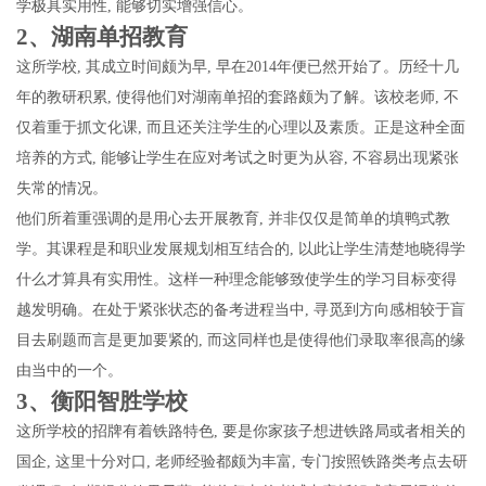
学极具实用性, 能够切实增强信心。
2、湖南单招教育
这所学校, 其成立时间颇为早, 早在2014年便已然开始了。历经十几
年的教研积累, 使得他们对湖南单招的套路颇为了解。该校老师, 不
仅着重于抓文化课, 而且还关注学生的心理以及素质。正是这种全面
培养的方式, 能够让学生在应对考试之时更为从容, 不容易出现紧张
失常的情况。
他们所着重强调的是用心去开展教育, 并非仅仅是简单的填鸭式教
学。其课程是和职业发展规划相互结合的, 以此让学生清楚地晓得学
什么才算具有实用性。这样一种理念能够致使学生的学习目标变得
越发明确。在处于紧张状态的备考进程当中, 寻觅到方向感相较于盲
目去刷题而言是更加要紧的, 而这同样也是使得他们录取率很高的缘
由当中的一个。
3、衡阳智胜学校
这所学校的招牌有着铁路特色, 要是你家孩子想进铁路局或者相关的
国企, 这里十分对口, 老师经验都颇为丰富, 专门按照铁路类考点去研