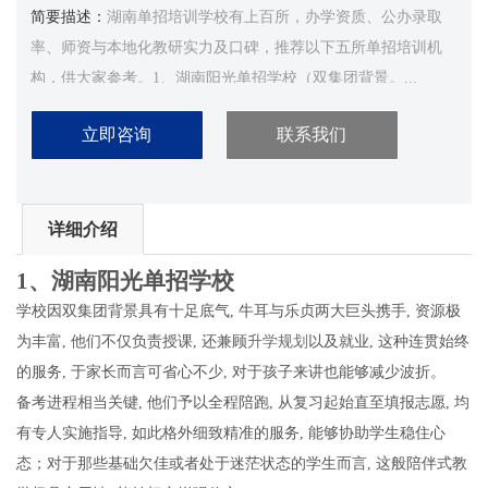
简要描述：
湖南单招培训学校有上百所，办学资质、公办录取
率、师资与本地化教研实力及口碑，推荐以下五所单招培训机
构，供大家参考。1、湖南阳光单招学校（双集团背景。...
立即咨询
联系我们
详细介绍
1、湖南阳光单招学校
学校因双集团背景具有十足底气, 牛耳与乐贞两大巨头携手, 资源极
为丰富, 他们不仅负责授课, 还兼顾
升学规划
以及就业, 这种连贯始终
的服务, 于家长而言可省心不少, 对于孩子来讲也能够减少波折。
备考进程相当关键, 他们予以全程陪跑, 从复习起始直至填报志愿, 均
有专人实施指导, 如此格外细致精准的服务, 能够协助学生稳住心
态；对于那些基础欠佳或者处于迷茫状态的学生而言, 这般陪伴式教