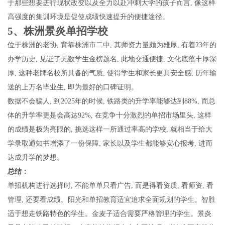
于那些想要进行现状改变以及全力以赴冲刺大学的孩子而言, 像这样
高强度的集训环境是促使成绩快速提升的便捷途径。
5、株洲景炎单招学校
位于株洲的老协, 背靠株洲市二中, 其师资力量颇为雄厚, 有着23年的
办学历史, 见证了无数学生金榜题名, 此地交通便捷, 文化底蕴丰厚深
厚, 这种老牌名校所具备的气质, 使得学生和家长更具安全感, 历年输
送的上万名毕业生, 即为最好的口碑证明。
数据不会骗人, 到2025年的时候, 铁路类的升学率能够达到88%, 而总
体的升学率更是会高达92%, 在竞争十分激烈的单招市场里头, 这样
的成绩是极为亮眼的, 挑选这样一所通过率高的学校, 就相当于给大
学录取通知书增添了一份保障, 家长以及学生都能够安心报考, 进而
达成升学的梦想。
总结：
单招机构进行选择时, 不能单单只看广告, 而是得看资质, 看师资, 看
管理, 还要看成绩。阳光和单招教育适宜追求全面规划的学生。智胜
适于想走铁路特色的学生。金麦子适合需要严格管理的学生。景炎